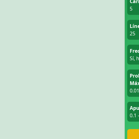
Car
5
Lín
25
Fre
Sí, 
Pro
Má
0.0
Apu
0.1 