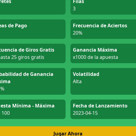
retes
Filas
3
eas de Pago
Frecuencia de Aciertos
20%
cuencia de Giros Gratis
Ganancia Máxima
hasta 25 giros gratis
x1000 de la apuesta
babilidad de Ganancia
Volatilidad
xima
Alta
1%
esta Mínima - Máxima
Fecha de Lanzamiento
- 100
2023-04-15
Jugar Ahora