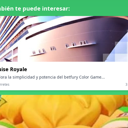
bién te puede interesar:
uise Royale
lora la simplicidad y potencia del betfury Color Game...
rretes
3