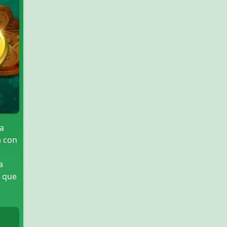
ra
a con
a
s que
.