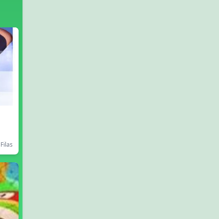
 Filas