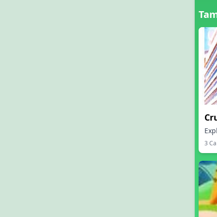
Tam
Cr
Exp
3 Ca