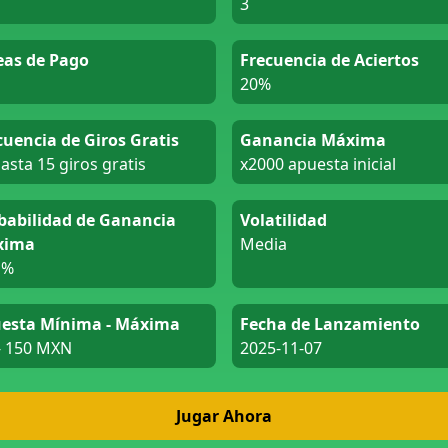
3
eas de Pago
Frecuencia de Aciertos
20%
cuencia de Giros Gratis
Ganancia Máxima
hasta 15 giros gratis
x2000 apuesta inicial
babilidad de Ganancia
Volatilidad
xima
Media
1%
esta Mínima - Máxima
Fecha de Lanzamiento
 - 150 MXN
2025-11-07
Jugar Ahora