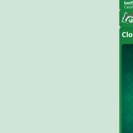
betf
Casin
Clo