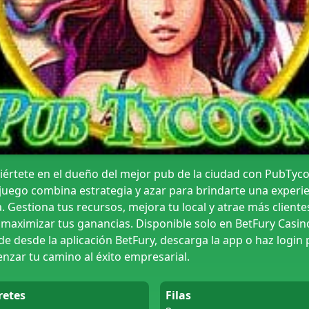
iértete en el dueño del mejor pub de la ciudad con PubTyc
 juego combina estrategia y azar para brindarte una experi
. Gestiona tus recursos, mejora tu local y atrae más cliente
 maximizar tus ganancias. Disponible solo en BetFury Casin
e desde la aplicación BetFury, descarga la app o haz login 
nzar tu camino al éxito empresarial.
retes
Filas