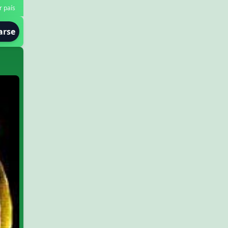
r país
arse