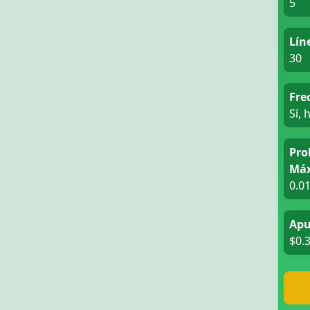
5
Lín
30
Fre
Sí, 
Pro
Má
0.0
Apu
$0.3