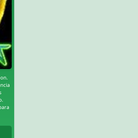
oon.
encia
s
o.
para