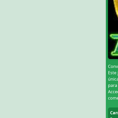
Conv
Este
única
para
Acced
come
Car