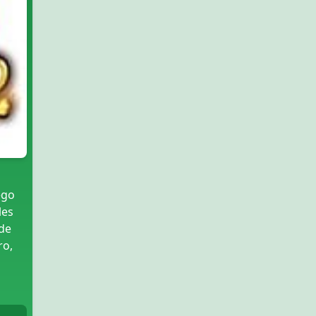
ego
les
de
ro,