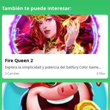
También te puede interesar:
Fire Queen 2
Explora la simplicidad y potencia del betfury Color Game...
3 Carretes
3 Filas