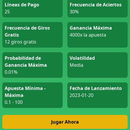
Líneas de Pago
Frecuencia de Aciertos
25
30%
Frecuencia de Giros
Ganancia Máxima
Gratis
4000x la apuesta
12 giros gratis
Probabilidad de
Volatilidad
Ganancia Máxima
Media
0.01%
Apuesta Mínima -
Fecha de Lanzamiento
Máxima
2023-01-20
0.1 - 100
Jugar Ahora